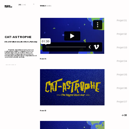
☀
fr
en
MEDERIC
VISUELS
Scroll ↧
CHAPISEAU
Projet 01
Projet 02
CAT-ASTROPHE
2024-2025 | Illustrator, After Effects, Photoshop
Projet 03
Projet de
stop motion
réaliser dans le
cadre de mes études à Gobelins Paris. En
collaboration avec Jean-Marc Weiss et
Zachary Attal, la demande consistait à la
création d'un court-métrage en stop motion basé
sur un fait d'actualité absurde.
Frame 01
Projet 04
Jean-Marc Weiss
🡶
Projet 05
Projet 06
Projet 07
Frame 02
🡪 08